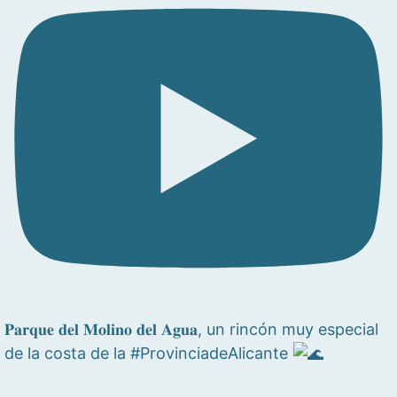
𝐏𝐚𝐫𝐪𝐮𝐞 𝐝𝐞𝐥 𝐌𝐨𝐥𝐢𝐧𝐨 𝐝𝐞𝐥 𝐀𝐠𝐮𝐚, un rincón muy especial
de la costa de la #ProvinciadeAlicante