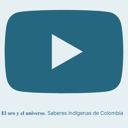
𝐄𝐥 𝐨𝐫𝐨 𝐲 𝐞𝐥 𝐮𝐧𝐢𝐯𝐞𝐫𝐬𝐨. Saberes indígenas de Colombia