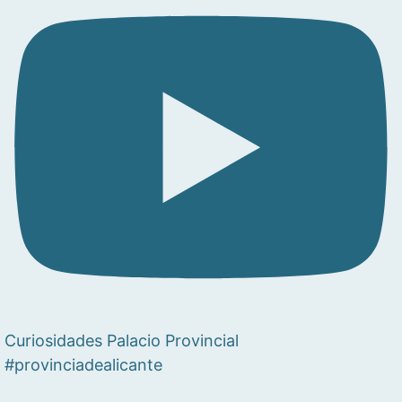
Curiosidades Palacio Provincial
#provinciadealicante