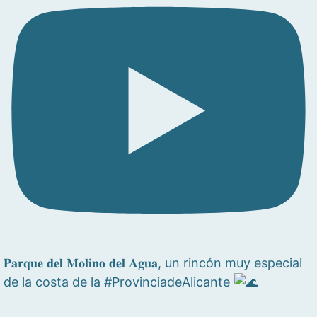
𝐏𝐚𝐫𝐪𝐮𝐞 𝐝𝐞𝐥 𝐌𝐨𝐥𝐢𝐧𝐨 𝐝𝐞𝐥 𝐀𝐠𝐮𝐚, un rincón muy especial
de la costa de la #ProvinciadeAlicante