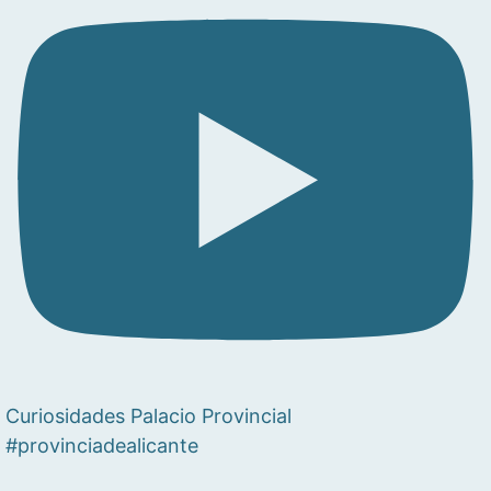
Curiosidades Palacio Provincial
#provinciadealicante