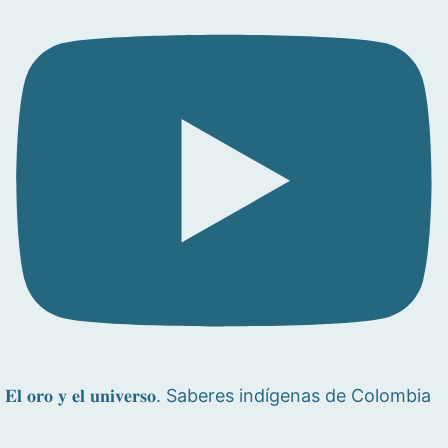
𝐄𝐥 𝐨𝐫𝐨 𝐲 𝐞𝐥 𝐮𝐧𝐢𝐯𝐞𝐫𝐬𝐨. Saberes indígenas de Colombia