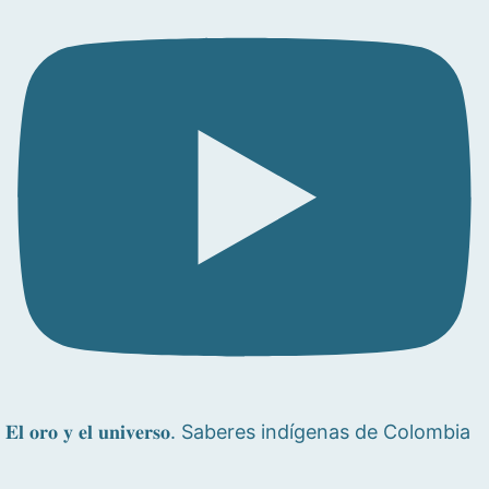
𝐄𝐥 𝐨𝐫𝐨 𝐲 𝐞𝐥 𝐮𝐧𝐢𝐯𝐞𝐫𝐬𝐨. Saberes indígenas de Colombia