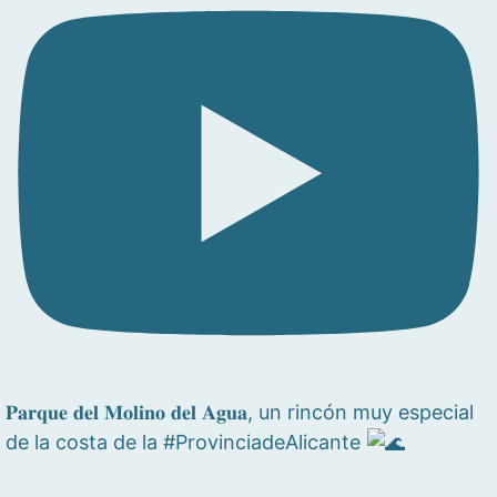
𝐏𝐚𝐫𝐪𝐮𝐞 𝐝𝐞𝐥 𝐌𝐨𝐥𝐢𝐧𝐨 𝐝𝐞𝐥 𝐀𝐠𝐮𝐚, un rincón muy especial
de la costa de la #ProvinciadeAlicante