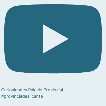
Curiosidades Palacio Provincial
#provinciadealicante