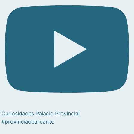
Curiosidades Palacio Provincial
#provinciadealicante