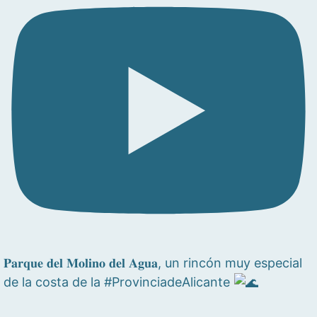
𝐏𝐚𝐫𝐪𝐮𝐞 𝐝𝐞𝐥 𝐌𝐨𝐥𝐢𝐧𝐨 𝐝𝐞𝐥 𝐀𝐠𝐮𝐚, un rincón muy especial
de la costa de la #ProvinciadeAlicante