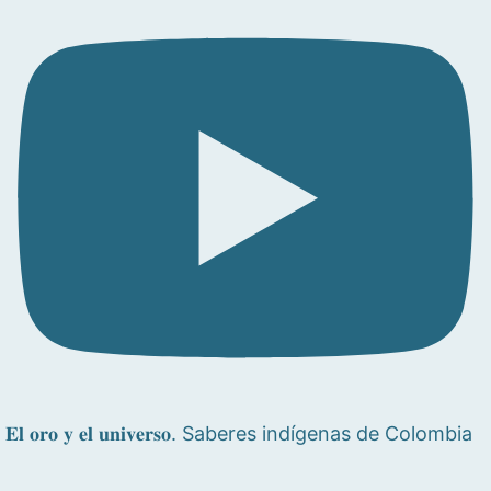
𝐄𝐥 𝐨𝐫𝐨 𝐲 𝐞𝐥 𝐮𝐧𝐢𝐯𝐞𝐫𝐬𝐨. Saberes indígenas de Colombia