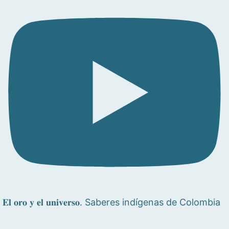
𝐄𝐥 𝐨𝐫𝐨 𝐲 𝐞𝐥 𝐮𝐧𝐢𝐯𝐞𝐫𝐬𝐨. Saberes indígenas de Colombia