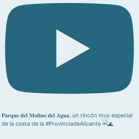
𝐏𝐚𝐫𝐪𝐮𝐞 𝐝𝐞𝐥 𝐌𝐨𝐥𝐢𝐧𝐨 𝐝𝐞𝐥 𝐀𝐠𝐮𝐚, un rincón muy especial
de la costa de la #ProvinciadeAlicante