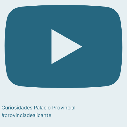
Curiosidades Palacio Provincial
#provinciadealicante