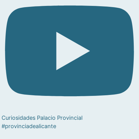
Curiosidades Palacio Provincial
#provinciadealicante