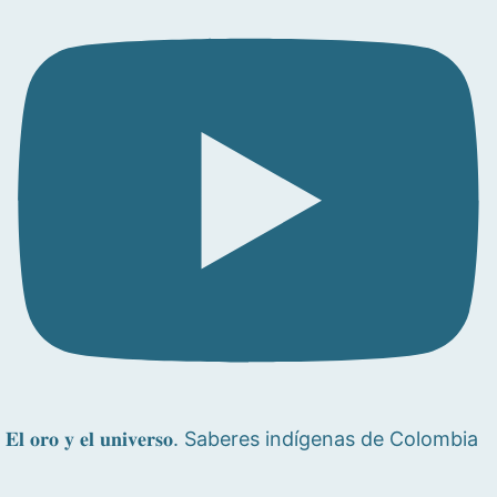
𝐄𝐥 𝐨𝐫𝐨 𝐲 𝐞𝐥 𝐮𝐧𝐢𝐯𝐞𝐫𝐬𝐨. Saberes indígenas de Colombia