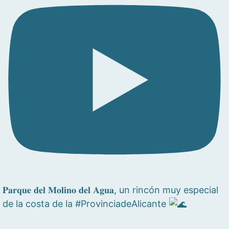
𝐏𝐚𝐫𝐪𝐮𝐞 𝐝𝐞𝐥 𝐌𝐨𝐥𝐢𝐧𝐨 𝐝𝐞𝐥 𝐀𝐠𝐮𝐚, un rincón muy especial
de la costa de la #ProvinciadeAlicante