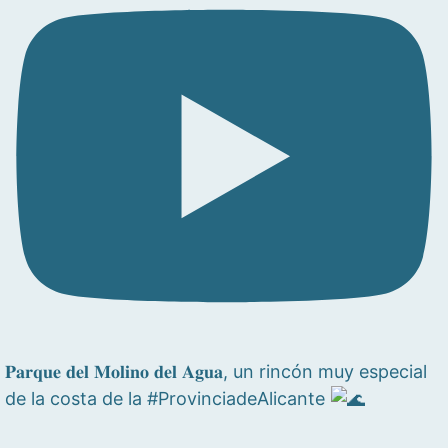
𝐏𝐚𝐫𝐪𝐮𝐞 𝐝𝐞𝐥 𝐌𝐨𝐥𝐢𝐧𝐨 𝐝𝐞𝐥 𝐀𝐠𝐮𝐚, un rincón muy especial
de la costa de la #ProvinciadeAlicante