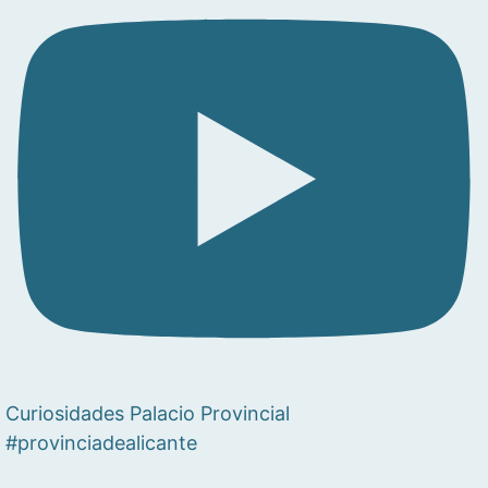
Curiosidades Palacio Provincial
#provinciadealicante