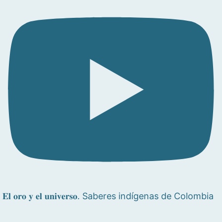
𝐄𝐥 𝐨𝐫𝐨 𝐲 𝐞𝐥 𝐮𝐧𝐢𝐯𝐞𝐫𝐬𝐨. Saberes indígenas de Colombia