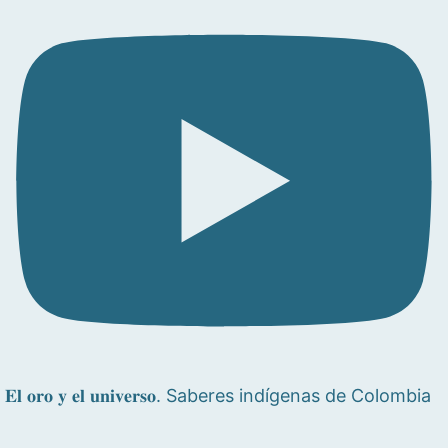
𝐄𝐥 𝐨𝐫𝐨 𝐲 𝐞𝐥 𝐮𝐧𝐢𝐯𝐞𝐫𝐬𝐨. Saberes indígenas de Colombia