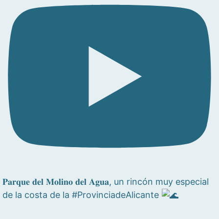
𝐏𝐚𝐫𝐪𝐮𝐞 𝐝𝐞𝐥 𝐌𝐨𝐥𝐢𝐧𝐨 𝐝𝐞𝐥 𝐀𝐠𝐮𝐚, un rincón muy especial
de la costa de la #ProvinciadeAlicante