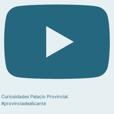
Curiosidades Palacio Provincial
#provinciadealicante