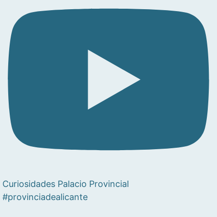
Curiosidades Palacio Provincial
#provinciadealicante