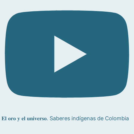
𝐄𝐥 𝐨𝐫𝐨 𝐲 𝐞𝐥 𝐮𝐧𝐢𝐯𝐞𝐫𝐬𝐨. Saberes indígenas de Colombia