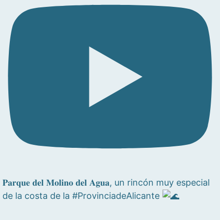
𝐏𝐚𝐫𝐪𝐮𝐞 𝐝𝐞𝐥 𝐌𝐨𝐥𝐢𝐧𝐨 𝐝𝐞𝐥 𝐀𝐠𝐮𝐚, un rincón muy especial
de la costa de la #ProvinciadeAlicante