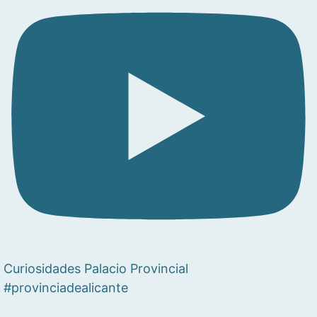
Curiosidades Palacio Provincial
#provinciadealicante