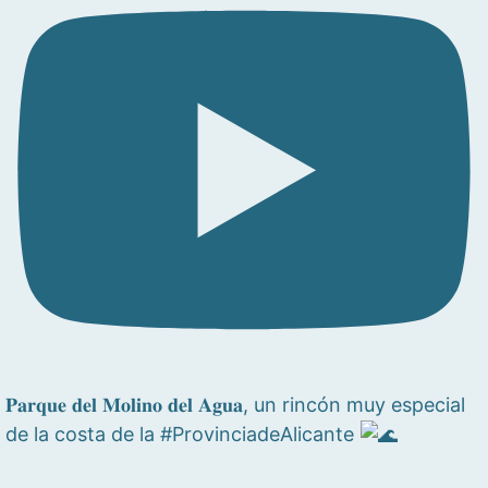
𝐏𝐚𝐫𝐪𝐮𝐞 𝐝𝐞𝐥 𝐌𝐨𝐥𝐢𝐧𝐨 𝐝𝐞𝐥 𝐀𝐠𝐮𝐚, un rincón muy especial
de la costa de la #ProvinciadeAlicante