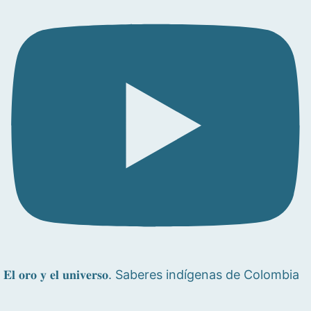
𝐄𝐥 𝐨𝐫𝐨 𝐲 𝐞𝐥 𝐮𝐧𝐢𝐯𝐞𝐫𝐬𝐨. Saberes indígenas de Colombia