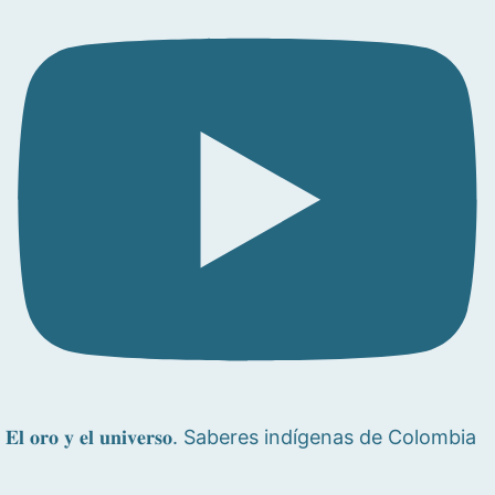
𝐄𝐥 𝐨𝐫𝐨 𝐲 𝐞𝐥 𝐮𝐧𝐢𝐯𝐞𝐫𝐬𝐨. Saberes indígenas de Colombia