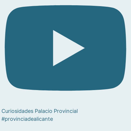
Curiosidades Palacio Provincial
#provinciadealicante