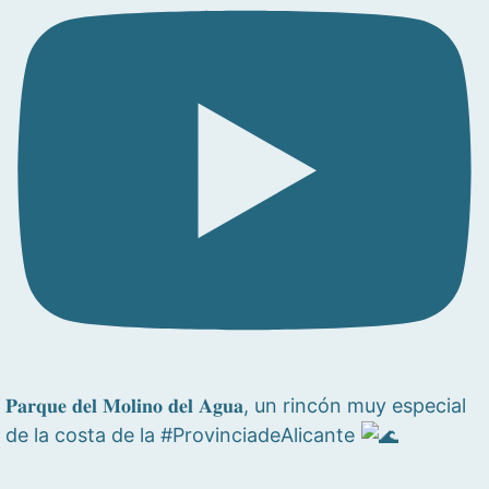
𝐏𝐚𝐫𝐪𝐮𝐞 𝐝𝐞𝐥 𝐌𝐨𝐥𝐢𝐧𝐨 𝐝𝐞𝐥 𝐀𝐠𝐮𝐚, un rincón muy especial
de la costa de la #ProvinciadeAlicante