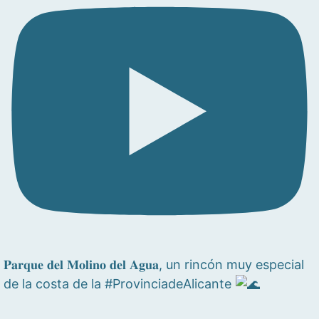
𝐏𝐚𝐫𝐪𝐮𝐞 𝐝𝐞𝐥 𝐌𝐨𝐥𝐢𝐧𝐨 𝐝𝐞𝐥 𝐀𝐠𝐮𝐚, un rincón muy especial
de la costa de la #ProvinciadeAlicante