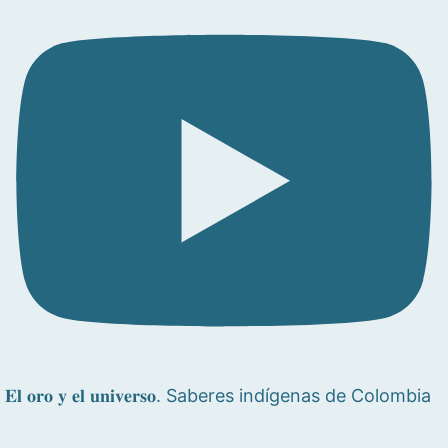
𝐄𝐥 𝐨𝐫𝐨 𝐲 𝐞𝐥 𝐮𝐧𝐢𝐯𝐞𝐫𝐬𝐨. Saberes indígenas de Colombia