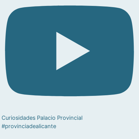
Curiosidades Palacio Provincial
#provinciadealicante