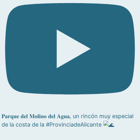
𝐏𝐚𝐫𝐪𝐮𝐞 𝐝𝐞𝐥 𝐌𝐨𝐥𝐢𝐧𝐨 𝐝𝐞𝐥 𝐀𝐠𝐮𝐚, un rincón muy especial
de la costa de la #ProvinciadeAlicante