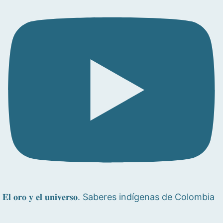
𝐄𝐥 𝐨𝐫𝐨 𝐲 𝐞𝐥 𝐮𝐧𝐢𝐯𝐞𝐫𝐬𝐨. Saberes indígenas de Colombia