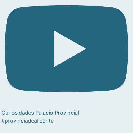
Curiosidades Palacio Provincial
#provinciadealicante