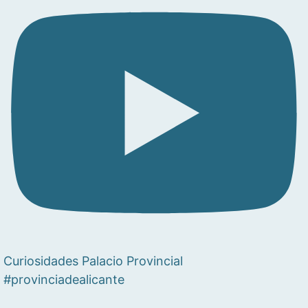
Curiosidades Palacio Provincial
#provinciadealicante