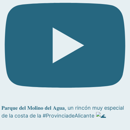
𝐏𝐚𝐫𝐪𝐮𝐞 𝐝𝐞𝐥 𝐌𝐨𝐥𝐢𝐧𝐨 𝐝𝐞𝐥 𝐀𝐠𝐮𝐚, un rincón muy especial
de la costa de la #ProvinciadeAlicante