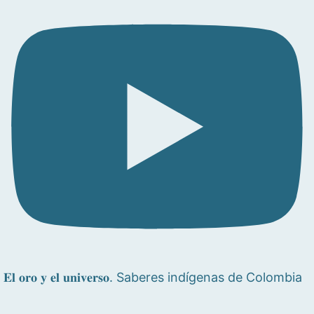
𝐄𝐥 𝐨𝐫𝐨 𝐲 𝐞𝐥 𝐮𝐧𝐢𝐯𝐞𝐫𝐬𝐨. Saberes indígenas de Colombia