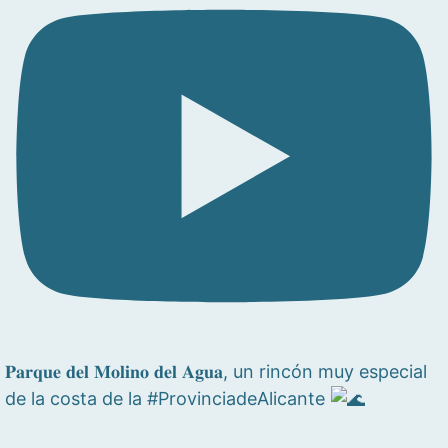
𝐏𝐚𝐫𝐪𝐮𝐞 𝐝𝐞𝐥 𝐌𝐨𝐥𝐢𝐧𝐨 𝐝𝐞𝐥 𝐀𝐠𝐮𝐚, un rincón muy especial
de la costa de la #ProvinciadeAlicante