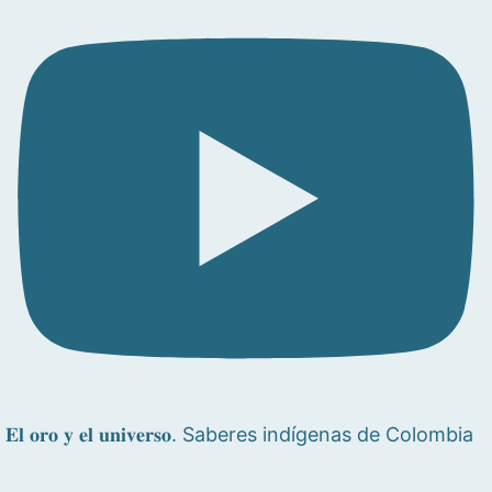
𝐄𝐥 𝐨𝐫𝐨 𝐲 𝐞𝐥 𝐮𝐧𝐢𝐯𝐞𝐫𝐬𝐨. Saberes indígenas de Colombia