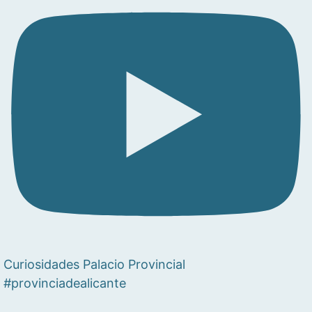
Curiosidades Palacio Provincial
#provinciadealicante