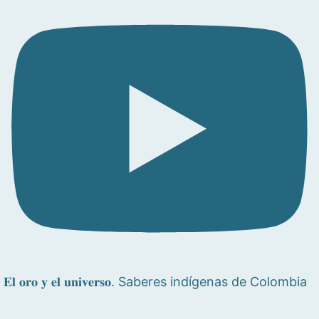
𝐄𝐥 𝐨𝐫𝐨 𝐲 𝐞𝐥 𝐮𝐧𝐢𝐯𝐞𝐫𝐬𝐨. Saberes indígenas de Colombia