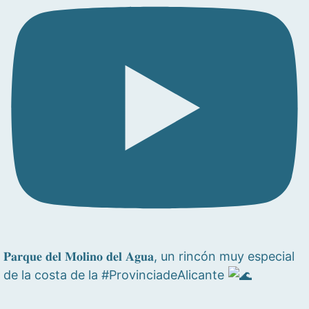
𝐏𝐚𝐫𝐪𝐮𝐞 𝐝𝐞𝐥 𝐌𝐨𝐥𝐢𝐧𝐨 𝐝𝐞𝐥 𝐀𝐠𝐮𝐚, un rincón muy especial
de la costa de la #ProvinciadeAlicante