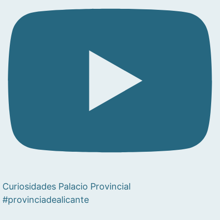
Curiosidades Palacio Provincial
#provinciadealicante