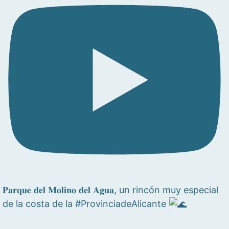
𝐏𝐚𝐫𝐪𝐮𝐞 𝐝𝐞𝐥 𝐌𝐨𝐥𝐢𝐧𝐨 𝐝𝐞𝐥 𝐀𝐠𝐮𝐚, un rincón muy especial
de la costa de la #ProvinciadeAlicante