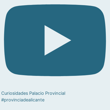
Curiosidades Palacio Provincial
#provinciadealicante