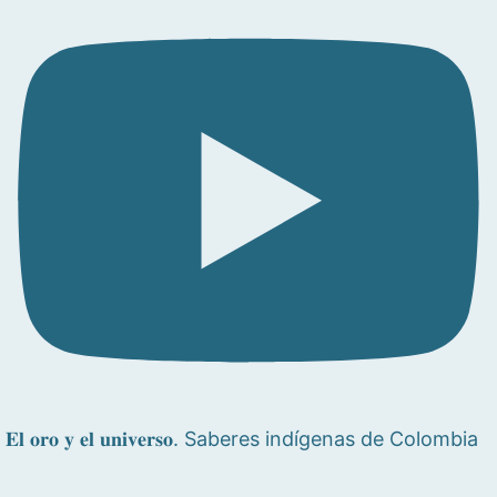
𝐄𝐥 𝐨𝐫𝐨 𝐲 𝐞𝐥 𝐮𝐧𝐢𝐯𝐞𝐫𝐬𝐨. Saberes indígenas de Colombia