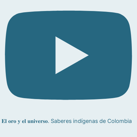
𝐄𝐥 𝐨𝐫𝐨 𝐲 𝐞𝐥 𝐮𝐧𝐢𝐯𝐞𝐫𝐬𝐨. Saberes indígenas de Colombia