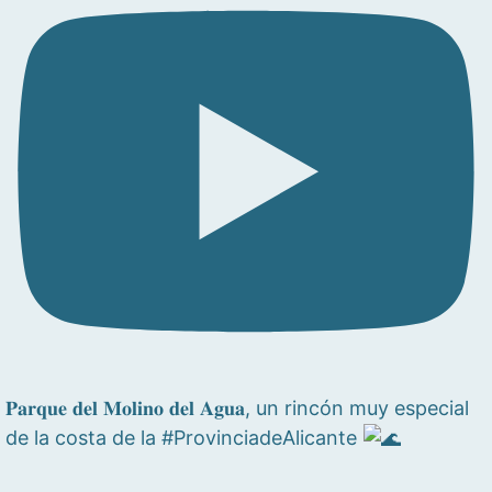
𝐏𝐚𝐫𝐪𝐮𝐞 𝐝𝐞𝐥 𝐌𝐨𝐥𝐢𝐧𝐨 𝐝𝐞𝐥 𝐀𝐠𝐮𝐚, un rincón muy especial
de la costa de la #ProvinciadeAlicante