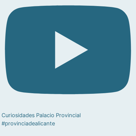
Curiosidades Palacio Provincial
#provinciadealicante