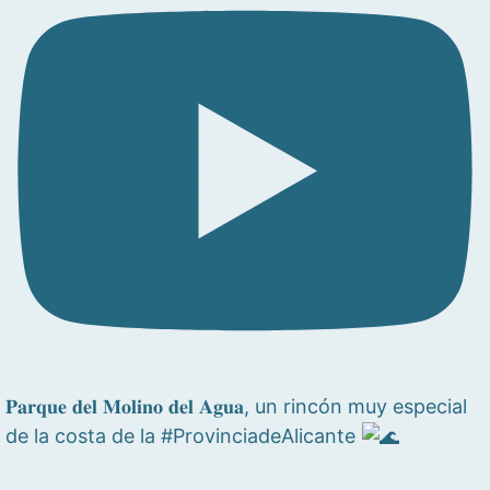
𝐏𝐚𝐫𝐪𝐮𝐞 𝐝𝐞𝐥 𝐌𝐨𝐥𝐢𝐧𝐨 𝐝𝐞𝐥 𝐀𝐠𝐮𝐚, un rincón muy especial
de la costa de la #ProvinciadeAlicante