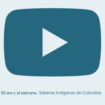
𝐄𝐥 𝐨𝐫𝐨 𝐲 𝐞𝐥 𝐮𝐧𝐢𝐯𝐞𝐫𝐬𝐨. Saberes indígenas de Colombia