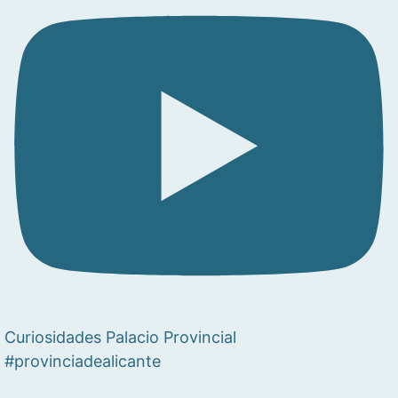
Curiosidades Palacio Provincial
#provinciadealicante