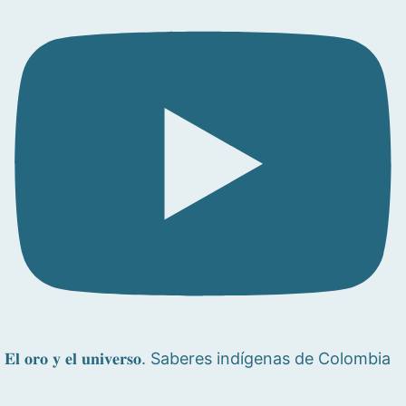
𝐄𝐥 𝐨𝐫𝐨 𝐲 𝐞𝐥 𝐮𝐧𝐢𝐯𝐞𝐫𝐬𝐨. Saberes indígenas de Colombia