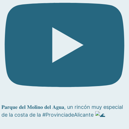
𝐏𝐚𝐫𝐪𝐮𝐞 𝐝𝐞𝐥 𝐌𝐨𝐥𝐢𝐧𝐨 𝐝𝐞𝐥 𝐀𝐠𝐮𝐚, un rincón muy especial
de la costa de la #ProvinciadeAlicante