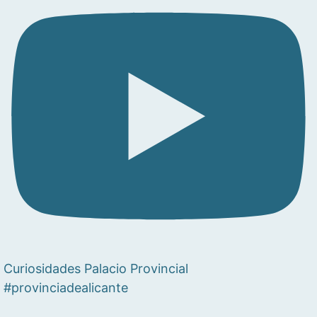
Curiosidades Palacio Provincial
#provinciadealicante