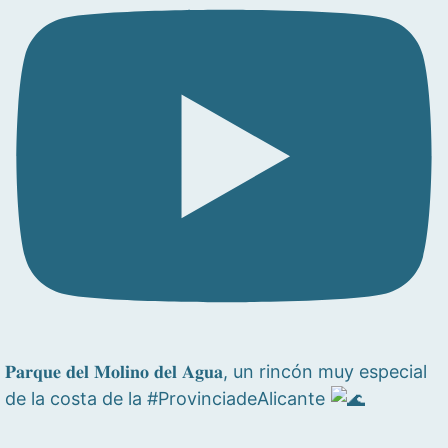
𝐏𝐚𝐫𝐪𝐮𝐞 𝐝𝐞𝐥 𝐌𝐨𝐥𝐢𝐧𝐨 𝐝𝐞𝐥 𝐀𝐠𝐮𝐚, un rincón muy especial
de la costa de la #ProvinciadeAlicante