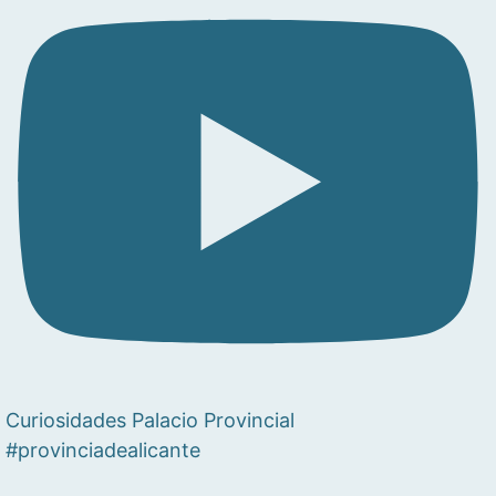
Curiosidades Palacio Provincial
#provinciadealicante