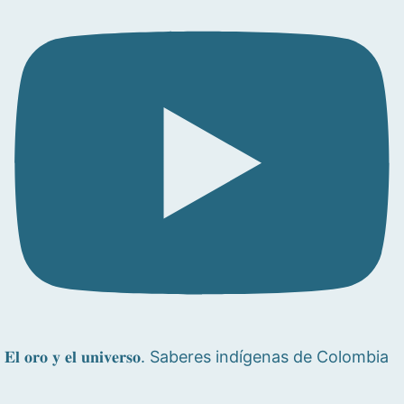
𝐄𝐥 𝐨𝐫𝐨 𝐲 𝐞𝐥 𝐮𝐧𝐢𝐯𝐞𝐫𝐬𝐨. Saberes indígenas de Colombia