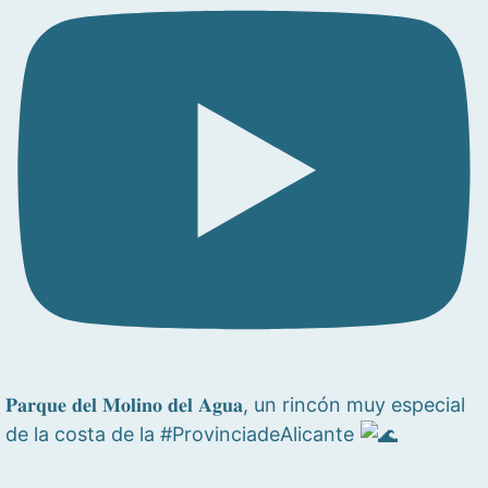
𝐏𝐚𝐫𝐪𝐮𝐞 𝐝𝐞𝐥 𝐌𝐨𝐥𝐢𝐧𝐨 𝐝𝐞𝐥 𝐀𝐠𝐮𝐚, un rincón muy especial
de la costa de la #ProvinciadeAlicante