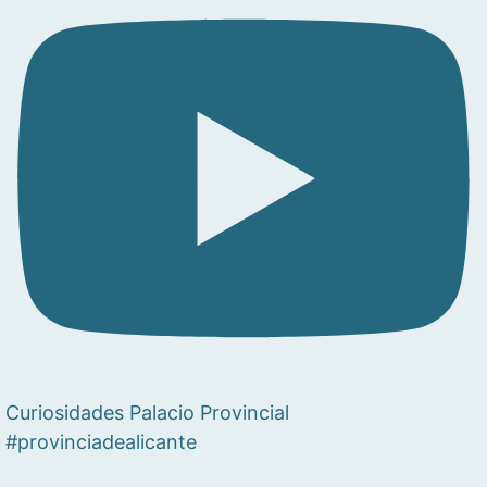
Curiosidades Palacio Provincial
#provinciadealicante