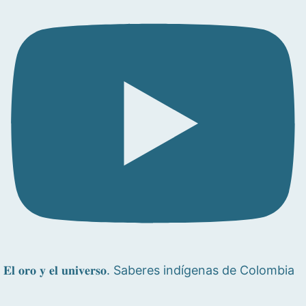
𝐄𝐥 𝐨𝐫𝐨 𝐲 𝐞𝐥 𝐮𝐧𝐢𝐯𝐞𝐫𝐬𝐨. Saberes indígenas de Colombia