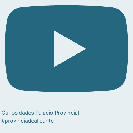
Curiosidades Palacio Provincial
#provinciadealicante