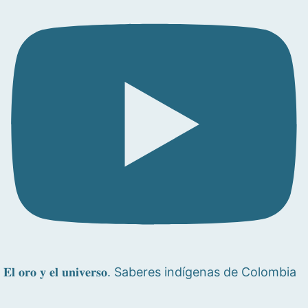
𝐄𝐥 𝐨𝐫𝐨 𝐲 𝐞𝐥 𝐮𝐧𝐢𝐯𝐞𝐫𝐬𝐨. Saberes indígenas de Colombia