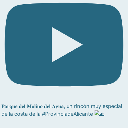
𝐏𝐚𝐫𝐪𝐮𝐞 𝐝𝐞𝐥 𝐌𝐨𝐥𝐢𝐧𝐨 𝐝𝐞𝐥 𝐀𝐠𝐮𝐚, un rincón muy especial
de la costa de la #ProvinciadeAlicante