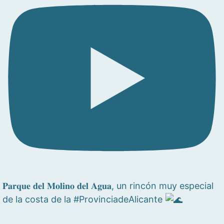
𝐏𝐚𝐫𝐪𝐮𝐞 𝐝𝐞𝐥 𝐌𝐨𝐥𝐢𝐧𝐨 𝐝𝐞𝐥 𝐀𝐠𝐮𝐚, un rincón muy especial
de la costa de la #ProvinciadeAlicante