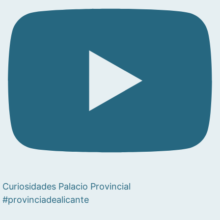
Curiosidades Palacio Provincial
#provinciadealicante