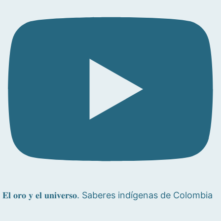
𝐄𝐥 𝐨𝐫𝐨 𝐲 𝐞𝐥 𝐮𝐧𝐢𝐯𝐞𝐫𝐬𝐨. Saberes indígenas de Colombia