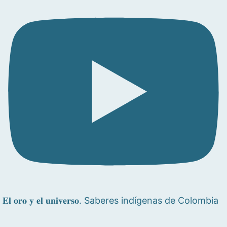
𝐄𝐥 𝐨𝐫𝐨 𝐲 𝐞𝐥 𝐮𝐧𝐢𝐯𝐞𝐫𝐬𝐨. Saberes indígenas de Colombia