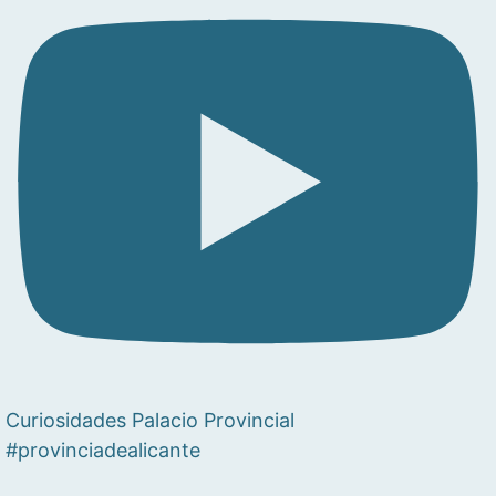
Curiosidades Palacio Provincial
#provinciadealicante