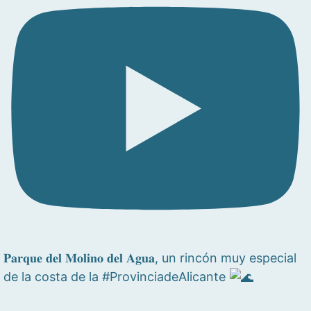
𝐏𝐚𝐫𝐪𝐮𝐞 𝐝𝐞𝐥 𝐌𝐨𝐥𝐢𝐧𝐨 𝐝𝐞𝐥 𝐀𝐠𝐮𝐚, un rincón muy especial
de la costa de la #ProvinciadeAlicante