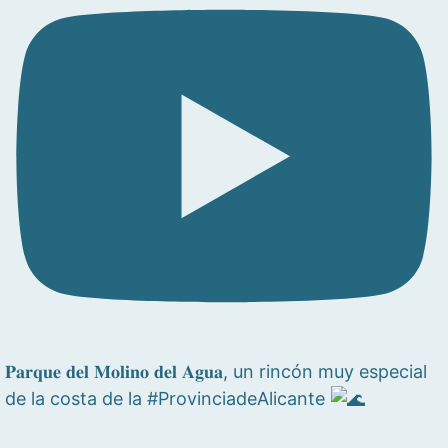
𝐏𝐚𝐫𝐪𝐮𝐞 𝐝𝐞𝐥 𝐌𝐨𝐥𝐢𝐧𝐨 𝐝𝐞𝐥 𝐀𝐠𝐮𝐚, un rincón muy especial
de la costa de la #ProvinciadeAlicante