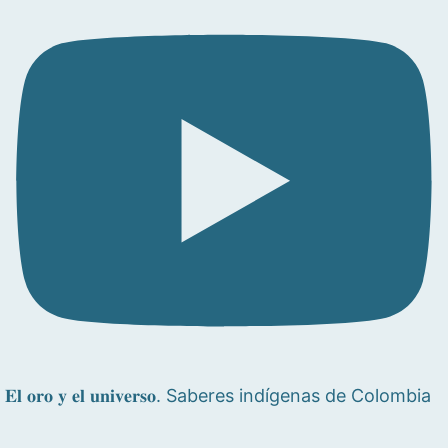
𝐄𝐥 𝐨𝐫𝐨 𝐲 𝐞𝐥 𝐮𝐧𝐢𝐯𝐞𝐫𝐬𝐨. Saberes indígenas de Colombia