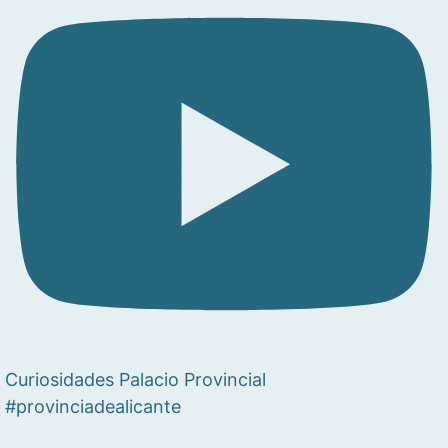
Curiosidades Palacio Provincial
#provinciadealicante