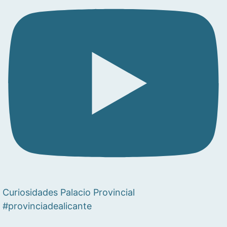
Curiosidades Palacio Provincial
#provinciadealicante