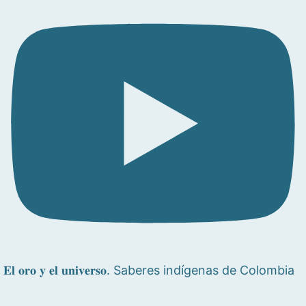
𝐄𝐥 𝐨𝐫𝐨 𝐲 𝐞𝐥 𝐮𝐧𝐢𝐯𝐞𝐫𝐬𝐨. Saberes indígenas de Colombia