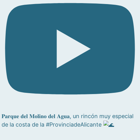
𝐏𝐚𝐫𝐪𝐮𝐞 𝐝𝐞𝐥 𝐌𝐨𝐥𝐢𝐧𝐨 𝐝𝐞𝐥 𝐀𝐠𝐮𝐚, un rincón muy especial
de la costa de la #ProvinciadeAlicante