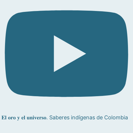
𝐄𝐥 𝐨𝐫𝐨 𝐲 𝐞𝐥 𝐮𝐧𝐢𝐯𝐞𝐫𝐬𝐨. Saberes indígenas de Colombia