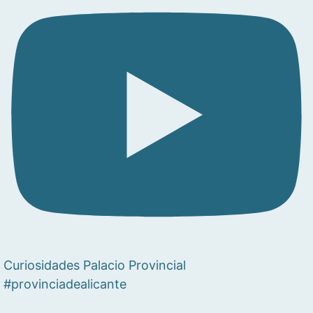
Curiosidades Palacio Provincial
#provinciadealicante