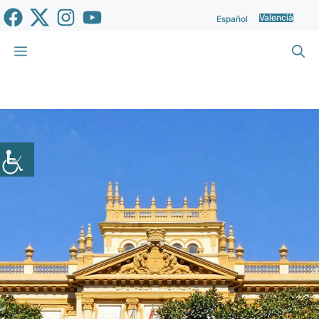
Vés
Valencià
Español
al
contingut
Menu