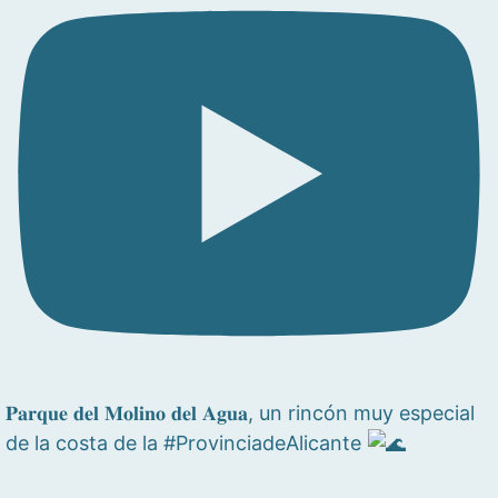
𝐏𝐚𝐫𝐪𝐮𝐞 𝐝𝐞𝐥 𝐌𝐨𝐥𝐢𝐧𝐨 𝐝𝐞𝐥 𝐀𝐠𝐮𝐚, un rincón muy especial
de la costa de la #ProvinciadeAlicante