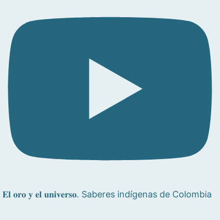
𝐄𝐥 𝐨𝐫𝐨 𝐲 𝐞𝐥 𝐮𝐧𝐢𝐯𝐞𝐫𝐬𝐨. Saberes indígenas de Colombia