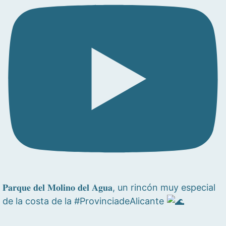
𝐏𝐚𝐫𝐪𝐮𝐞 𝐝𝐞𝐥 𝐌𝐨𝐥𝐢𝐧𝐨 𝐝𝐞𝐥 𝐀𝐠𝐮𝐚, un rincón muy especial
de la costa de la #ProvinciadeAlicante