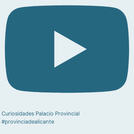
Curiosidades Palacio Provincial
#provinciadealicante