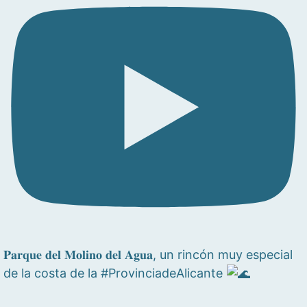
𝐏𝐚𝐫𝐪𝐮𝐞 𝐝𝐞𝐥 𝐌𝐨𝐥𝐢𝐧𝐨 𝐝𝐞𝐥 𝐀𝐠𝐮𝐚, un rincón muy especial
de la costa de la #ProvinciadeAlicante