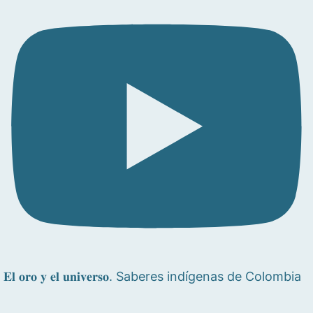
𝐄𝐥 𝐨𝐫𝐨 𝐲 𝐞𝐥 𝐮𝐧𝐢𝐯𝐞𝐫𝐬𝐨. Saberes indígenas de Colombia