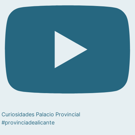
Curiosidades Palacio Provincial
#provinciadealicante