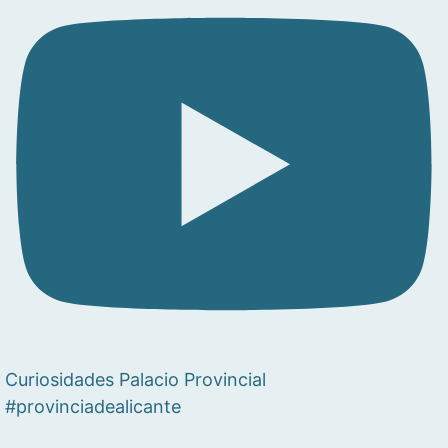
Curiosidades Palacio Provincial
#provinciadealicante