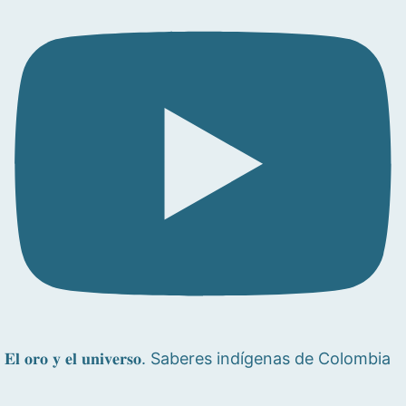
𝐄𝐥 𝐨𝐫𝐨 𝐲 𝐞𝐥 𝐮𝐧𝐢𝐯𝐞𝐫𝐬𝐨. Saberes indígenas de Colombia