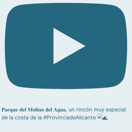
𝐏𝐚𝐫𝐪𝐮𝐞 𝐝𝐞𝐥 𝐌𝐨𝐥𝐢𝐧𝐨 𝐝𝐞𝐥 𝐀𝐠𝐮𝐚, un rincón muy especial
de la costa de la #ProvinciadeAlicante