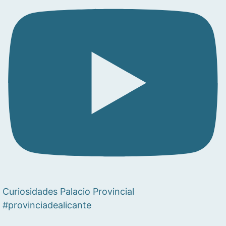
Curiosidades Palacio Provincial
#provinciadealicante