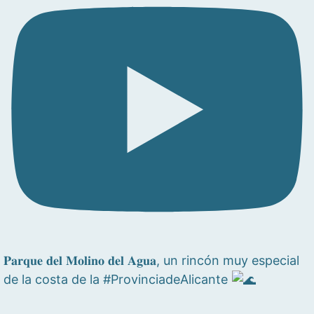
𝐏𝐚𝐫𝐪𝐮𝐞 𝐝𝐞𝐥 𝐌𝐨𝐥𝐢𝐧𝐨 𝐝𝐞𝐥 𝐀𝐠𝐮𝐚, un rincón muy especial
de la costa de la #ProvinciadeAlicante