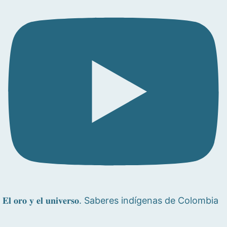
𝐄𝐥 𝐨𝐫𝐨 𝐲 𝐞𝐥 𝐮𝐧𝐢𝐯𝐞𝐫𝐬𝐨. Saberes indígenas de Colombia