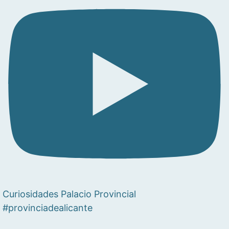
Curiosidades Palacio Provincial
#provinciadealicante