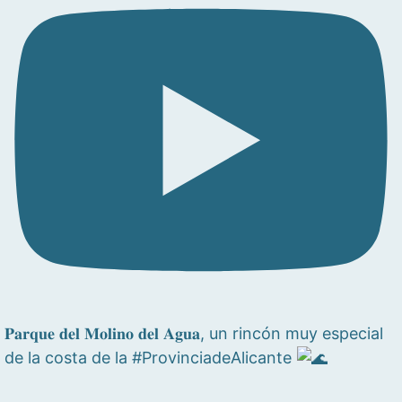
𝐏𝐚𝐫𝐪𝐮𝐞 𝐝𝐞𝐥 𝐌𝐨𝐥𝐢𝐧𝐨 𝐝𝐞𝐥 𝐀𝐠𝐮𝐚, un rincón muy especial
de la costa de la #ProvinciadeAlicante