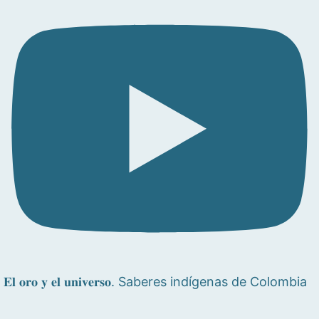
𝐄𝐥 𝐨𝐫𝐨 𝐲 𝐞𝐥 𝐮𝐧𝐢𝐯𝐞𝐫𝐬𝐨. Saberes indígenas de Colombia