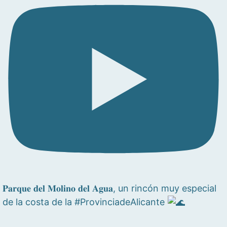
𝐏𝐚𝐫𝐪𝐮𝐞 𝐝𝐞𝐥 𝐌𝐨𝐥𝐢𝐧𝐨 𝐝𝐞𝐥 𝐀𝐠𝐮𝐚, un rincón muy especial
de la costa de la #ProvinciadeAlicante