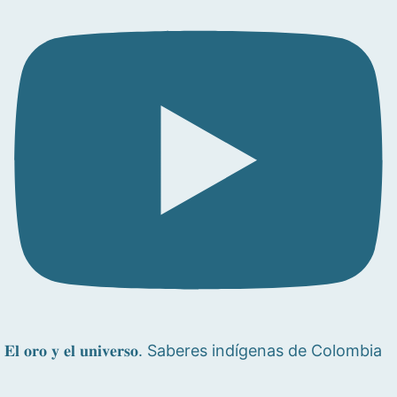
𝐄𝐥 𝐨𝐫𝐨 𝐲 𝐞𝐥 𝐮𝐧𝐢𝐯𝐞𝐫𝐬𝐨. Saberes indígenas de Colombia