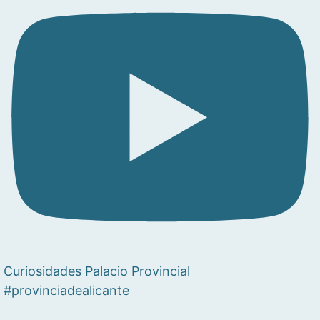
Curiosidades Palacio Provincial
#provinciadealicante