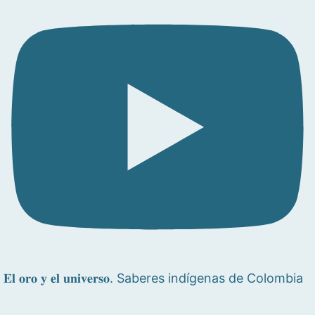
𝐄𝐥 𝐨𝐫𝐨 𝐲 𝐞𝐥 𝐮𝐧𝐢𝐯𝐞𝐫𝐬𝐨. Saberes indígenas de Colombia