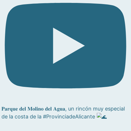
𝐏𝐚𝐫𝐪𝐮𝐞 𝐝𝐞𝐥 𝐌𝐨𝐥𝐢𝐧𝐨 𝐝𝐞𝐥 𝐀𝐠𝐮𝐚, un rincón muy especial
de la costa de la #ProvinciadeAlicante