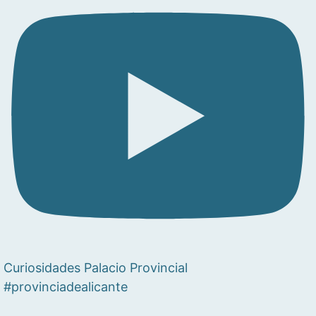
Curiosidades Palacio Provincial
#provinciadealicante