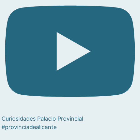
Curiosidades Palacio Provincial
#provinciadealicante