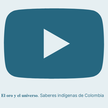
𝐄𝐥 𝐨𝐫𝐨 𝐲 𝐞𝐥 𝐮𝐧𝐢𝐯𝐞𝐫𝐬𝐨. Saberes indígenas de Colombia