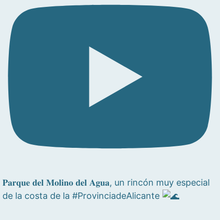
𝐏𝐚𝐫𝐪𝐮𝐞 𝐝𝐞𝐥 𝐌𝐨𝐥𝐢𝐧𝐨 𝐝𝐞𝐥 𝐀𝐠𝐮𝐚, un rincón muy especial
de la costa de la #ProvinciadeAlicante