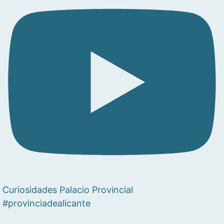
Curiosidades Palacio Provincial
#provinciadealicante