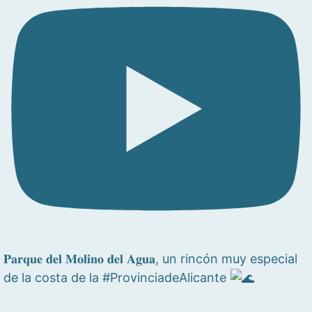
𝐏𝐚𝐫𝐪𝐮𝐞 𝐝𝐞𝐥 𝐌𝐨𝐥𝐢𝐧𝐨 𝐝𝐞𝐥 𝐀𝐠𝐮𝐚, un rincón muy especial
de la costa de la #ProvinciadeAlicante