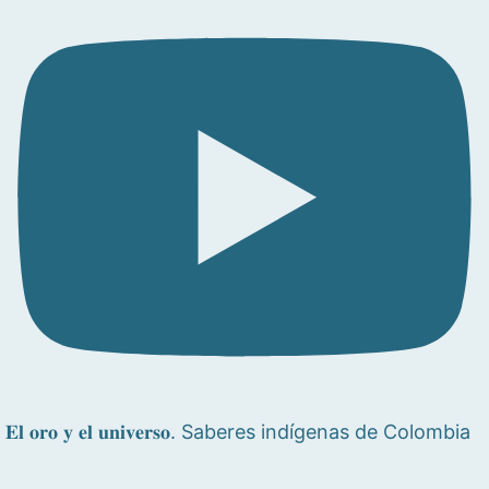
𝐄𝐥 𝐨𝐫𝐨 𝐲 𝐞𝐥 𝐮𝐧𝐢𝐯𝐞𝐫𝐬𝐨. Saberes indígenas de Colombia