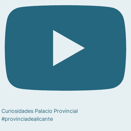
Curiosidades Palacio Provincial
#provinciadealicante