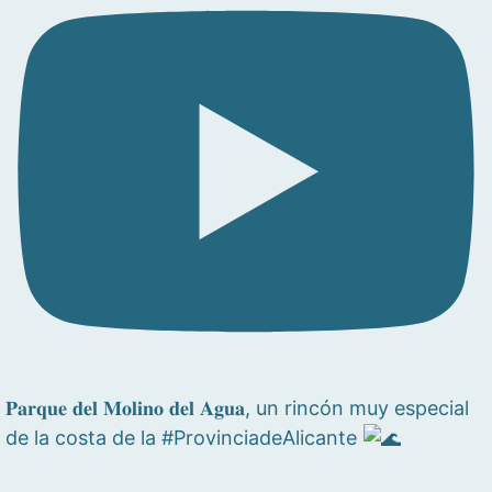
𝐏𝐚𝐫𝐪𝐮𝐞 𝐝𝐞𝐥 𝐌𝐨𝐥𝐢𝐧𝐨 𝐝𝐞𝐥 𝐀𝐠𝐮𝐚, un rincón muy especial
de la costa de la #ProvinciadeAlicante