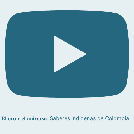
𝐄𝐥 𝐨𝐫𝐨 𝐲 𝐞𝐥 𝐮𝐧𝐢𝐯𝐞𝐫𝐬𝐨. Saberes indígenas de Colombia