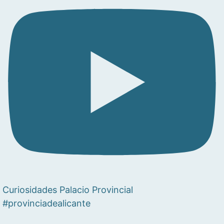
Curiosidades Palacio Provincial
#provinciadealicante