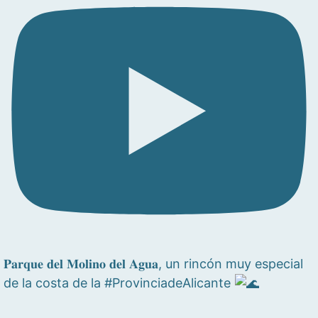
𝐏𝐚𝐫𝐪𝐮𝐞 𝐝𝐞𝐥 𝐌𝐨𝐥𝐢𝐧𝐨 𝐝𝐞𝐥 𝐀𝐠𝐮𝐚, un rincón muy especial
de la costa de la #ProvinciadeAlicante