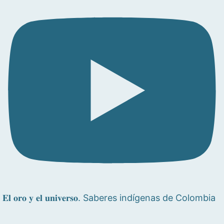
𝐄𝐥 𝐨𝐫𝐨 𝐲 𝐞𝐥 𝐮𝐧𝐢𝐯𝐞𝐫𝐬𝐨. Saberes indígenas de Colombia