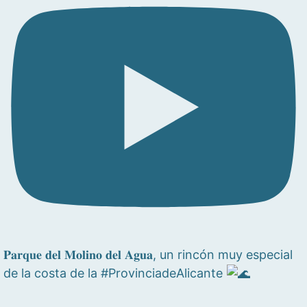
𝐏𝐚𝐫𝐪𝐮𝐞 𝐝𝐞𝐥 𝐌𝐨𝐥𝐢𝐧𝐨 𝐝𝐞𝐥 𝐀𝐠𝐮𝐚, un rincón muy especial
de la costa de la #ProvinciadeAlicante