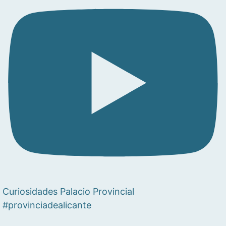
Curiosidades Palacio Provincial
#provinciadealicante