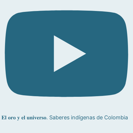
𝐄𝐥 𝐨𝐫𝐨 𝐲 𝐞𝐥 𝐮𝐧𝐢𝐯𝐞𝐫𝐬𝐨. Saberes indígenas de Colombia