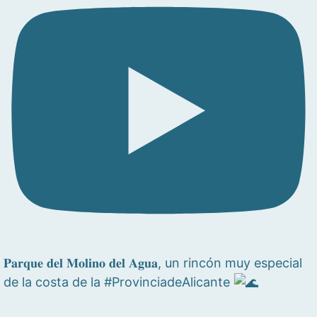
𝐏𝐚𝐫𝐪𝐮𝐞 𝐝𝐞𝐥 𝐌𝐨𝐥𝐢𝐧𝐨 𝐝𝐞𝐥 𝐀𝐠𝐮𝐚, un rincón muy especial
de la costa de la #ProvinciadeAlicante