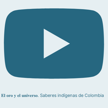
𝐄𝐥 𝐨𝐫𝐨 𝐲 𝐞𝐥 𝐮𝐧𝐢𝐯𝐞𝐫𝐬𝐨. Saberes indígenas de Colombia