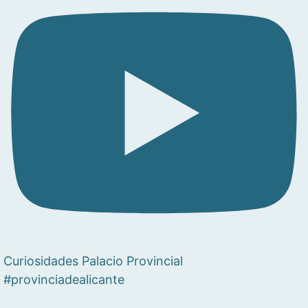
Curiosidades Palacio Provincial
#provinciadealicante