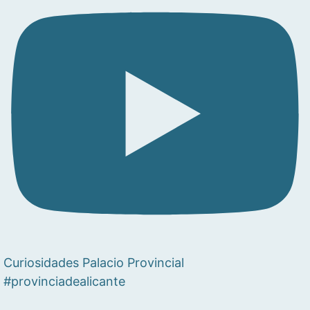
Curiosidades Palacio Provincial
#provinciadealicante