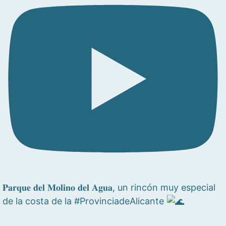
𝐏𝐚𝐫𝐪𝐮𝐞 𝐝𝐞𝐥 𝐌𝐨𝐥𝐢𝐧𝐨 𝐝𝐞𝐥 𝐀𝐠𝐮𝐚, un rincón muy especial
de la costa de la #ProvinciadeAlicante