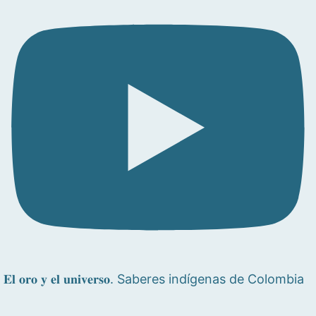
𝐄𝐥 𝐨𝐫𝐨 𝐲 𝐞𝐥 𝐮𝐧𝐢𝐯𝐞𝐫𝐬𝐨. Saberes indígenas de Colombia