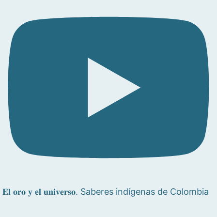
𝐄𝐥 𝐨𝐫𝐨 𝐲 𝐞𝐥 𝐮𝐧𝐢𝐯𝐞𝐫𝐬𝐨. Saberes indígenas de Colombia