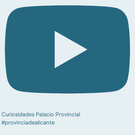
Curiosidades Palacio Provincial
#provinciadealicante