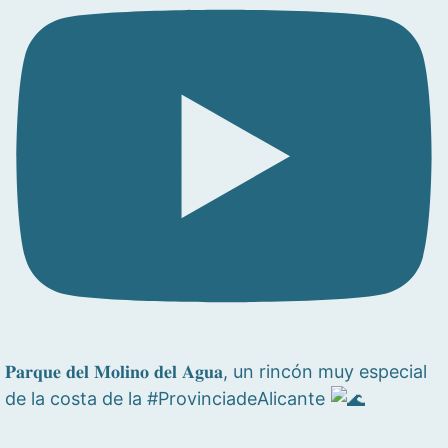
𝐏𝐚𝐫𝐪𝐮𝐞 𝐝𝐞𝐥 𝐌𝐨𝐥𝐢𝐧𝐨 𝐝𝐞𝐥 𝐀𝐠𝐮𝐚, un rincón muy especial
de la costa de la #ProvinciadeAlicante