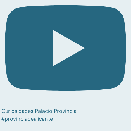
Curiosidades Palacio Provincial
#provinciadealicante