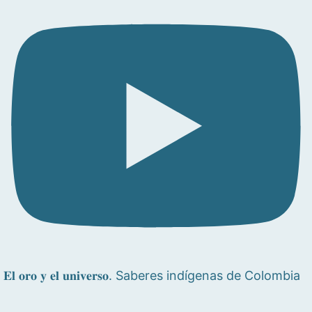
𝐄𝐥 𝐨𝐫𝐨 𝐲 𝐞𝐥 𝐮𝐧𝐢𝐯𝐞𝐫𝐬𝐨. Saberes indígenas de Colombia