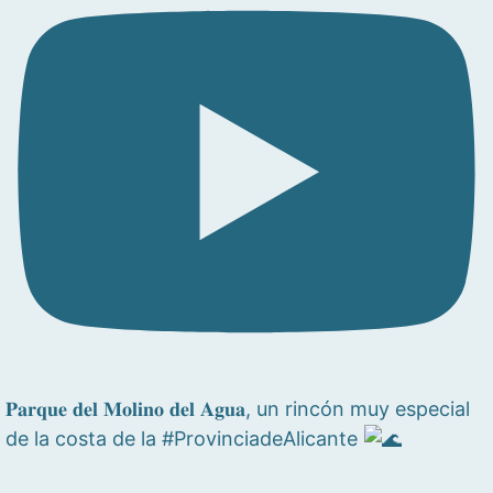
𝐏𝐚𝐫𝐪𝐮𝐞 𝐝𝐞𝐥 𝐌𝐨𝐥𝐢𝐧𝐨 𝐝𝐞𝐥 𝐀𝐠𝐮𝐚, un rincón muy especial
de la costa de la #ProvinciadeAlicante