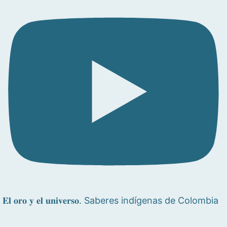
𝐄𝐥 𝐨𝐫𝐨 𝐲 𝐞𝐥 𝐮𝐧𝐢𝐯𝐞𝐫𝐬𝐨. Saberes indígenas de Colombia