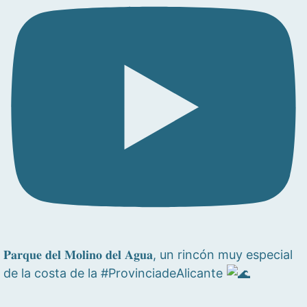
𝐏𝐚𝐫𝐪𝐮𝐞 𝐝𝐞𝐥 𝐌𝐨𝐥𝐢𝐧𝐨 𝐝𝐞𝐥 𝐀𝐠𝐮𝐚, un rincón muy especial
de la costa de la #ProvinciadeAlicante