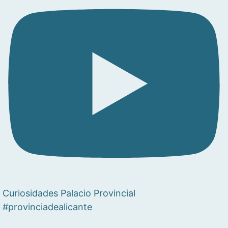
Curiosidades Palacio Provincial
#provinciadealicante