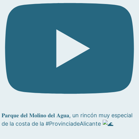
𝐏𝐚𝐫𝐪𝐮𝐞 𝐝𝐞𝐥 𝐌𝐨𝐥𝐢𝐧𝐨 𝐝𝐞𝐥 𝐀𝐠𝐮𝐚, un rincón muy especial
de la costa de la #ProvinciadeAlicante