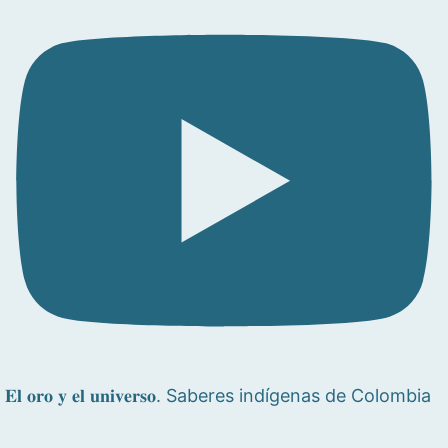
𝐄𝐥 𝐨𝐫𝐨 𝐲 𝐞𝐥 𝐮𝐧𝐢𝐯𝐞𝐫𝐬𝐨. Saberes indígenas de Colombia