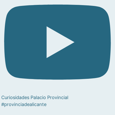
Curiosidades Palacio Provincial
#provinciadealicante