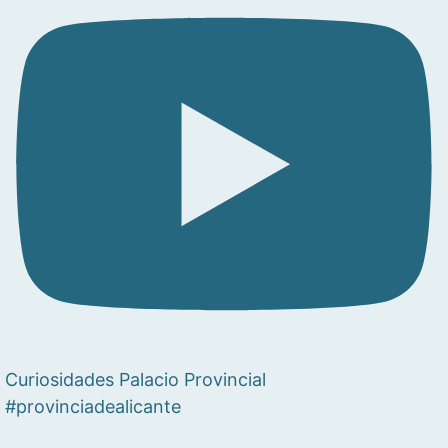
Curiosidades Palacio Provincial
#provinciadealicante