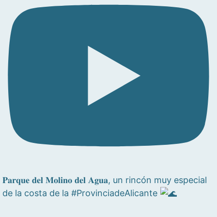
𝐏𝐚𝐫𝐪𝐮𝐞 𝐝𝐞𝐥 𝐌𝐨𝐥𝐢𝐧𝐨 𝐝𝐞𝐥 𝐀𝐠𝐮𝐚, un rincón muy especial
de la costa de la #ProvinciadeAlicante