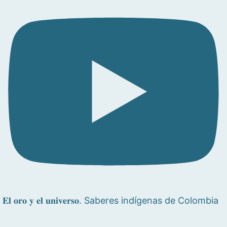
𝐄𝐥 𝐨𝐫𝐨 𝐲 𝐞𝐥 𝐮𝐧𝐢𝐯𝐞𝐫𝐬𝐨. Saberes indígenas de Colombia