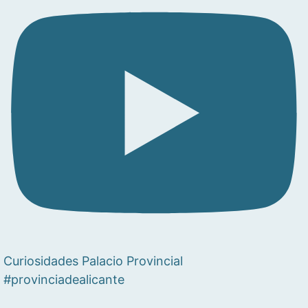
Curiosidades Palacio Provincial
#provinciadealicante