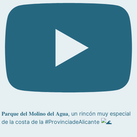
𝐏𝐚𝐫𝐪𝐮𝐞 𝐝𝐞𝐥 𝐌𝐨𝐥𝐢𝐧𝐨 𝐝𝐞𝐥 𝐀𝐠𝐮𝐚, un rincón muy especial
de la costa de la #ProvinciadeAlicante