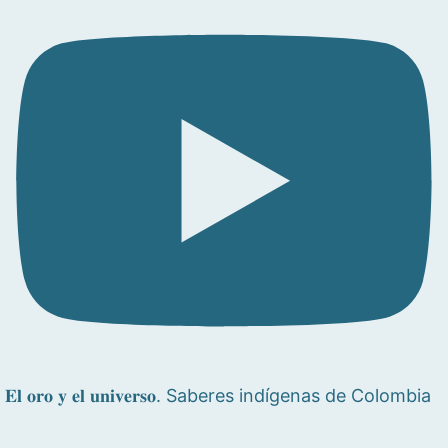
𝐄𝐥 𝐨𝐫𝐨 𝐲 𝐞𝐥 𝐮𝐧𝐢𝐯𝐞𝐫𝐬𝐨. Saberes indígenas de Colombia