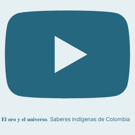
𝐄𝐥 𝐨𝐫𝐨 𝐲 𝐞𝐥 𝐮𝐧𝐢𝐯𝐞𝐫𝐬𝐨. Saberes indígenas de Colombia