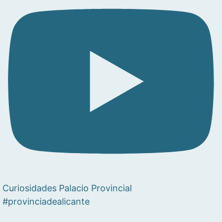
Curiosidades Palacio Provincial
#provinciadealicante