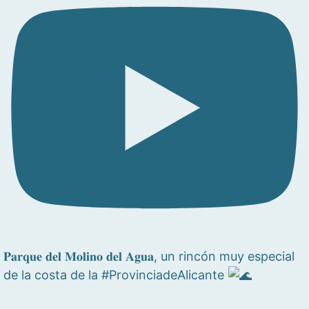
𝐏𝐚𝐫𝐪𝐮𝐞 𝐝𝐞𝐥 𝐌𝐨𝐥𝐢𝐧𝐨 𝐝𝐞𝐥 𝐀𝐠𝐮𝐚, un rincón muy especial
de la costa de la #ProvinciadeAlicante